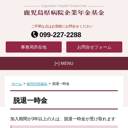
ご不明な点はお気軽にお問合せください
099-227-2288
事務局
所在地
お問合せ
フォーム
[+] MENU
ホーム
>
給付の仕組み
>
脱退一時金
脱退一時金
加入期間が3年以上の人は、脱退一時金が受け取れます