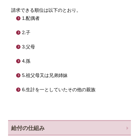
請求できる順位は以下のとおり。
1.配偶者
2.子
3.父母
4.孫
5.祖父母又は兄弟姉妹
6.生計を一としていたその他の親族
給付の仕組み