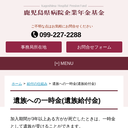
ご不明な点はお気軽にお問合せください
099-227-2288
事務局
所在地
お問合せ
フォーム
[+] MENU
ホーム
>
給付の仕組み
>
遺族への一時金(遺族給付金)
遺族への一時金(遺族給付金)
加入期間が3年以上ある方がが死亡したときは、一時金
として遺族が受けることができます。