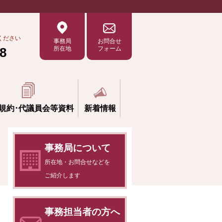
ください
事務局
お問合せ
8
所在地
フォーム
規約･
代議員会等資料
新着情報
事務局について
所在地・お問合せなどを
ご紹介します
事務担当者の方へ