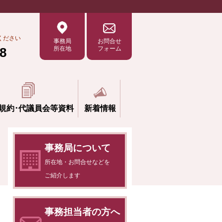
ください
事務局
お問合せ
8
所在地
フォーム
規約･
代議員会等資料
新着情報
事務局について
所在地・お問合せなどを
ご紹介します
事務担当者の方へ